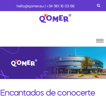
hello@qomer.eu
| +34
961 16 03 66
Encantados de conocerte