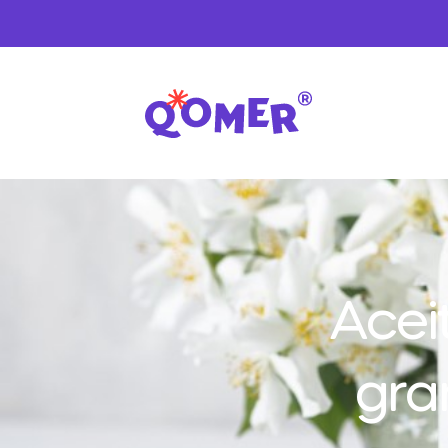
Acei
gra