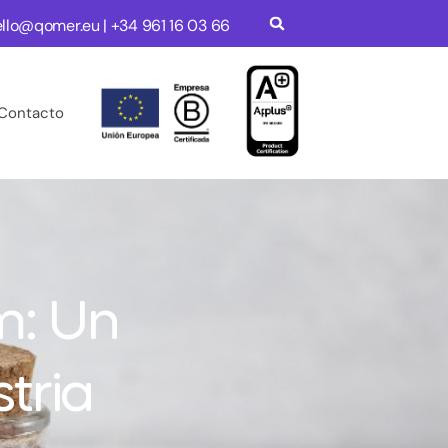
ello@qomer.eu
| +34
961 16 03 66
Contacto
m: Un
tria