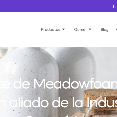
h
Productos
Qomer
Blog
te de Meadowfoa
n aliado de la Indus